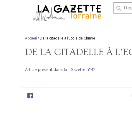
search
Accueil
/
De la citadelle à l’Ecole de Chimie
DE LA CITADELLE À L’
Article présent dans la :
Gazette n°42