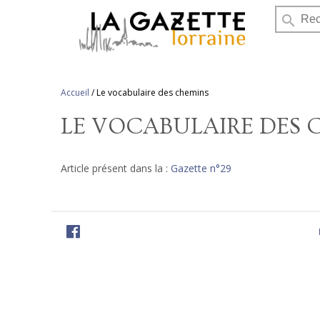
search
Accueil
/
Le vocabulaire des chemins
LE VOCABULAIRE DES 
Article présent dans la :
Gazette n°29