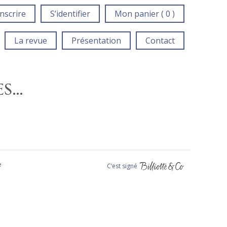
inscrire
S’identifier
Mon panier ( 0 )
La revue
Présentation
Contact
ES…
e
C‘est signé