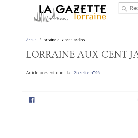
search
Accueil
/
Lorraine aux cent jardins
LORRAINE AUX CENT J
Article présent dans la :
Gazette n°46