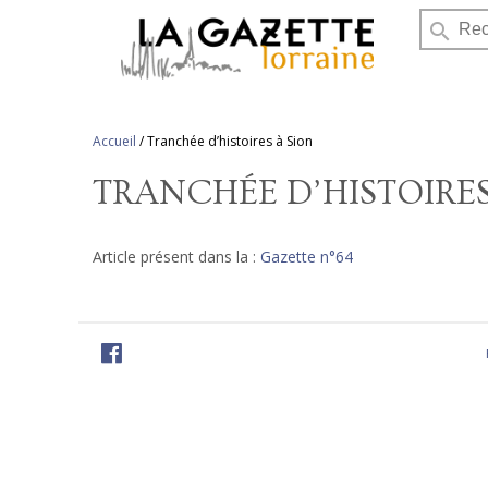
search
Accueil
/
Tranchée d’histoires à Sion
TRANCHÉE D’HISTOIRES
Article présent dans la :
Gazette n°64