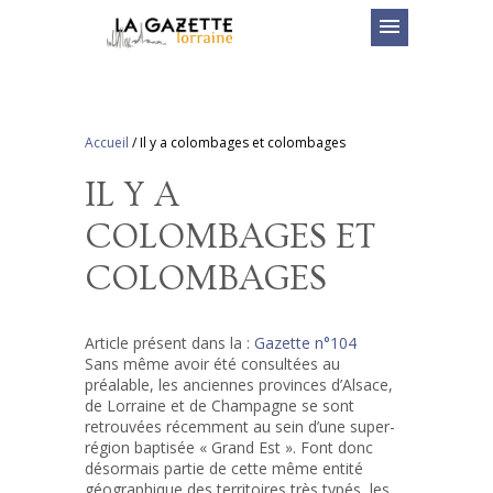
menu
Accueil
/
Il y a colombages et colombages
IL Y A
COLOMBAGES ET
COLOMBAGES
Article présent dans la :
Gazette n°104
Sans même avoir été consultées au
préalable, les anciennes provinces d’Alsace,
de Lorraine et de Champagne se sont
retrouvées récemment au sein d’une super-
région baptisée « Grand Est ». Font donc
désormais partie de cette même entité
géographique des territoires très typés, les