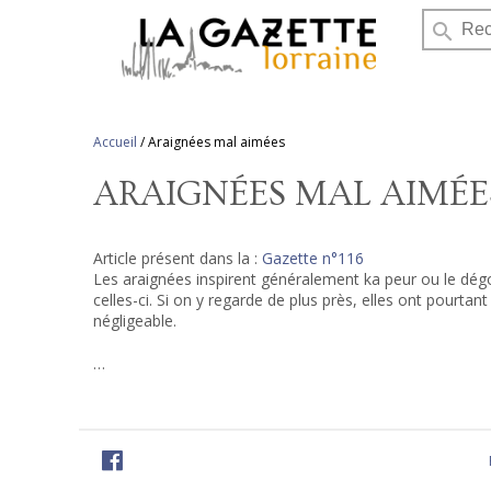
search
Accueil
/
Araignées mal aimées
ARAIGNÉES MAL AIMÉE
Article présent dans la :
Gazette n°116
Les araignées inspirent généralement ka peur ou le dé
celles-ci. Si on y regarde de plus près, elles ont pourta
négligeable.
…