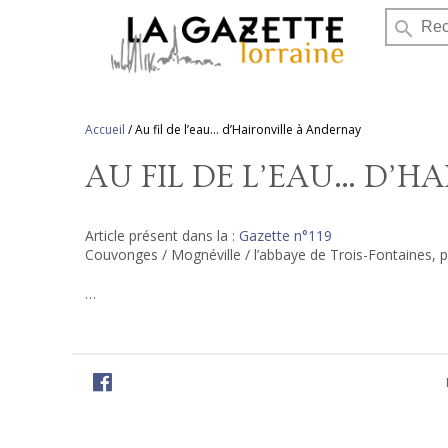
search
Accueil
/
Au fil de l’eau… d’Haironville à Andernay
AU FIL DE L’EAU… D’H
Article présent dans la :
Gazette n°119
Couvonges / Mognéville / l’abbaye de Trois-Fontaines, prem
…