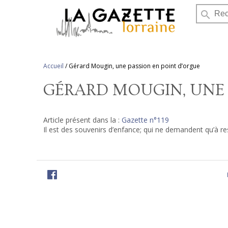
search
Accueil
/
Gérard Mougin, une passion en point d’orgue
GÉRARD MOUGIN, UNE 
Article présent dans la :
Gazette n°119
Il est des souvenirs d’enfance; qui ne demandent qu’à re