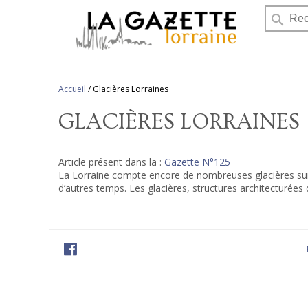
search
Accueil
/
Glacières Lorraines
GLACIÈRES LORRAINES
Article présent dans la :
Gazette N°125
La Lorraine compte encore de nombreuses glacières sur s
d’autres temps. Les glacières, structures architecturées de