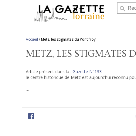
search
Accueil
/
Metz, les stigmates du Pontifroy
METZ, LES STIGMATES 
Article présent dans la :
Gazette N°133
le centre historique de Metz est aujourd’hui reconnu po
…