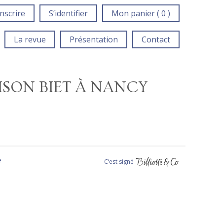
inscrire
S’identifier
Mon panier ( 0 )
La revue
Présentation
Contact
ISON BIET À NANCY
e
C‘est signé