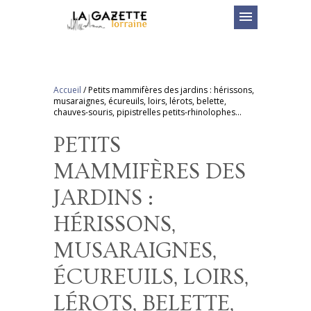
menu
Accueil
/
Petits mammifères des jardins : hérissons,
musaraignes, écureuils, loirs, lérots, belette,
chauves-souris, pipistrelles petits-rhinolophes…
PETITS
MAMMIFÈRES DES
JARDINS :
HÉRISSONS,
MUSARAIGNES,
ÉCUREUILS, LOIRS,
LÉROTS, BELETTE,