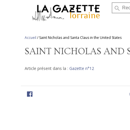
search
Accueil
/
Saint Nicholas and Santa Claus in the United States
SAINT NICHOLAS AND S
Article présent dans la :
Gazette n°12