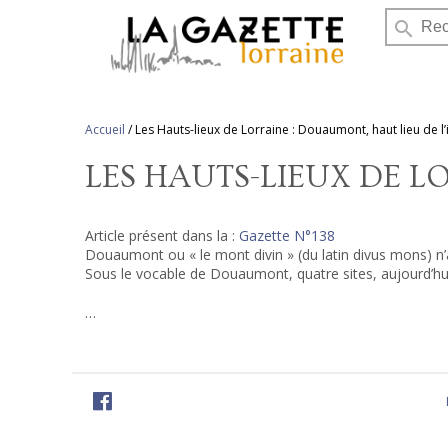
search
Accueil
/
Les Hauts-lieux de Lorraine : Douaumont, haut lieu de l’
LES HAUTS-LIEUX DE L
Article présent dans la :
Gazette N°138
Douaumont ou « le mont divin » (du latin divus mons) n’
Sous le vocable de Douaumont, quatre sites, aujourd’h
…