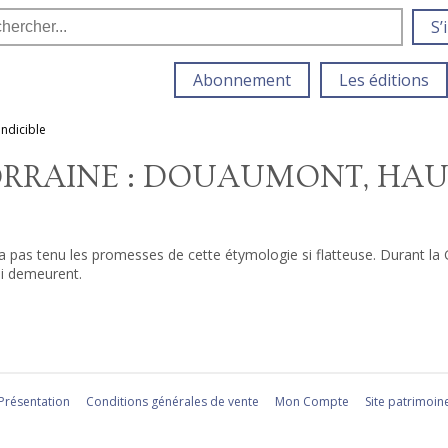
S’
Abonnement
Les éditions
indicible
ORRAINE : DOUAUMONT, HAUT
a pas tenu les promesses de cette étymologie si flatteuse. Durant la 
ui demeurent.
Présentation
Conditions générales de vente
Mon Compte
Site patrimoin