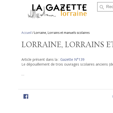
search
Accueil
/
Lorraine, Lorrains et manuels scolaires
LORRAINE, LORRAINS 
Article présent dans la :
Gazette N°139
Le dépouillement de trois ouvrages scolaires anciens (de
…