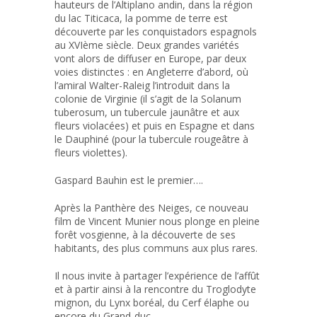
hauteurs de l’Altiplano andin, dans la région
du lac Titicaca, la pomme de terre est
découverte par les conquistadors espagnols
au XVIème siècle. Deux grandes variétés
vont alors de diffuser en Europe, par deux
voies distinctes : en Angleterre d’abord, où
l’amiral Walter-Raleig l’introduit dans la
colonie de Virginie (il s’agit de la Solanum
tuberosum, un tubercule jaunâtre et aux
fleurs violacées) et puis en Espagne et dans
le Dauphiné (pour la tubercule rougeâtre à
fleurs violettes).
Gaspard Bauhin est le premier….
Après la Panthère des Neiges, ce nouveau
film de Vincent Munier nous plonge en pleine
forêt vosgienne, à la découverte de ses
habitants, des plus communs aux plus rares.
Il nous invite à partager l’expérience de l’affût
et à partir ainsi à la rencontre du Troglodyte
mignon, du Lynx boréal, du Cerf élaphe ou
encore du Grand-duc.