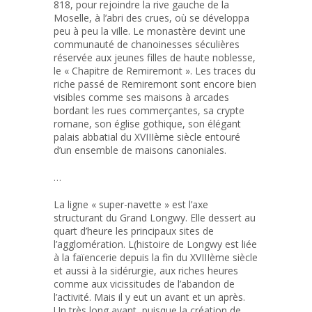
818, pour rejoindre la rive gauche de la
Moselle, à l’abri des crues, où se développa
peu à peu la ville. Le monastère devint une
communauté de chanoinesses séculières
réservée aux jeunes filles de haute noblesse,
le « Chapitre de Remiremont ». Les traces du
riche passé de Remiremont sont encore bien
visibles comme ses maisons à arcades
bordant les rues commerçantes, sa crypte
romane, son église gothique, son élégant
palais abbatial du XVIIIème siècle entouré
d’un ensemble de maisons canoniales.
…
La ligne « super-navette » est l’axe
structurant du Grand Longwy. Elle dessert au
quart d’heure les principaux sites de
l’agglomération. L(histoire de Longwy est liée
à la faïencerie depuis la fin du XVIIIème siècle
et aussi à la sidérurgie, aux riches heures
comme aux vicissitudes de l’abandon de
l’activité. Mais il y eut un avant et un après.
Un très long avant, puisque la création de