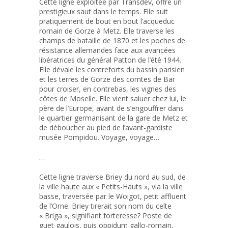
Cette ligne exploitée par Transdev, offre un
prestigieux saut dans le temps. Elle suit
pratiquement de bout en bout l’acqueduc
romain de Gorze à Metz. Elle traverse les
champs de bataille de 1870 et les poches de
résistance allemandes face aux avancées
libératrices du général Patton de l’été 1944.
Elle dévale les contreforts du bassin parisien
et les terres de Gorze des comtes de Bar
pour croiser, en contrebas, les vignes des
côtes de Moselle. Elle vient saluer chez lui, le
père de l’Europe, avant de s’engouffrer dans
le quartier germanisant de la gare de Metz et
de déboucher au pied de l’avant-gardiste
musée Pompidou. Voyage, voyage…
…
Cette ligne traverse Briey du nord au sud, de
la ville haute aux « Petits-Hauts », via la ville
basse, traversée par le Woigot, petit affluent
de l’Orne. Briey tirerait son nom du celte
« Briga », signifiant forteresse? Poste de
guet gaulois, puis oppidum gallo-romain,