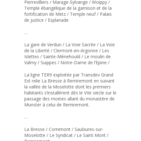
Pierrevilliers / Marage-Sylvange / Woippy /
Temple ébangélique de la garnison et de la
fortification de Metz / Temple neuf / Palais
de justice / Esplanade
…
La gare de Verdun / La Voie Sacrée / La Voie
de la Liberté / Clermont-en-Argonne / Les
Islettes / Sainte-Ménehould / Le moulin de
Valmy / Suippes / Notre-Dame de l’Epine /
La ligne TER9 exploitée par Transdev Grand
Est relie La Bresse à Remiremont en suivant
la vallée de la Moselotte dont les premiers
habitants s’installèrent dès le VIIe siècle sur le
passage des moines allant du monastère de
Munster à celui de Remiremont.
…
La Bresse / Cornimont / Saulxures-sur-
Moselotte / Le Syndicat / Le Saint-Mont /