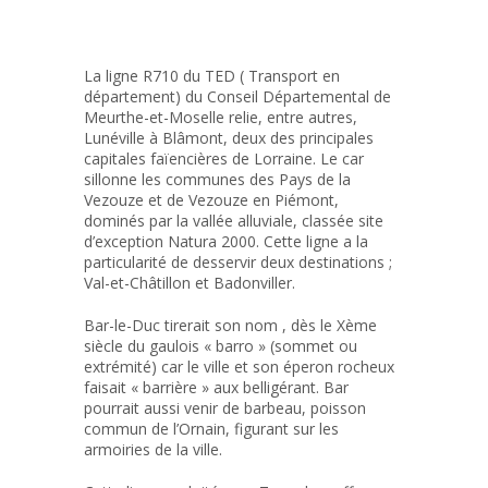
La ligne R710 du TED ( Transport en
département) du Conseil Départemental de
Meurthe-et-Moselle relie, entre autres,
Lunéville à Blâmont, deux des principales
capitales faïencières de Lorraine. Le car
sillonne les communes des Pays de la
Vezouze et de Vezouze en Piémont,
dominés par la vallée alluviale, classée site
d’exception Natura 2000. Cette ligne a la
particularité de desservir deux destinations ;
Val-et-Châtillon et Badonviller.
Bar-le-Duc tirerait son nom , dès le Xème
siècle du gaulois « barro » (sommet ou
extrémité) car le ville et son éperon rocheux
faisait « barrière » aux belligérant. Bar
pourrait aussi venir de barbeau, poisson
commun de l’Ornain, figurant sur les
armoiries de la ville.