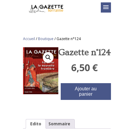
menu
Accueil
/
Boutique
/
Gazette n°124
Gazette n°124
6,50
€
Ajouter au
panier
Edito
Sommaire