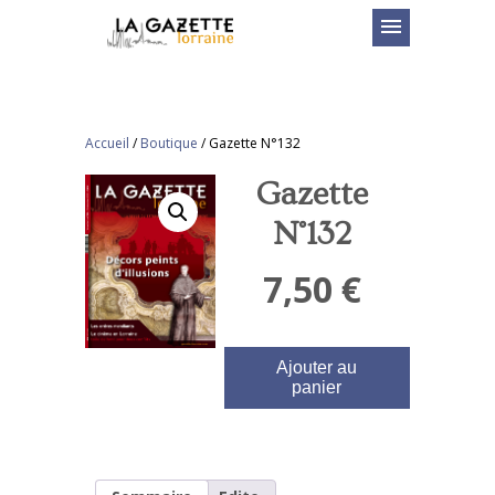
menu
Accueil
/
Boutique
/
Gazette N°132
Gazette
N°132
7,50
€
Ajouter au
panier