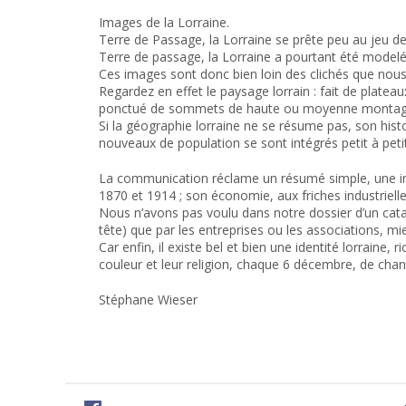
Images de la Lorraine.
Terre de Passage, la Lorraine se prête peu au jeu de
Terre de passage, la Lorraine a pourtant été modelé
Ces images sont donc bien loin des clichés que nous 
Regardez en effet le paysage lorrain : fait de plateau
ponctué de sommets de haute ou moyenne montagne
Si la géographie lorraine ne se résume pas, son hist
nouveaux de population se sont intégrés petit à peti
La communication réclame un résumé simple, une image
1870 et 1914 ; son économie, aux friches industriell
Nous n’avons pas voulu dans notre dossier d’un cata
tête) que par les entreprises ou les associations, mie
Car enfin, il existe bel et bien une identité lorraine
couleur et leur religion, chaque 6 décembre, de chante
Stéphane Wieser