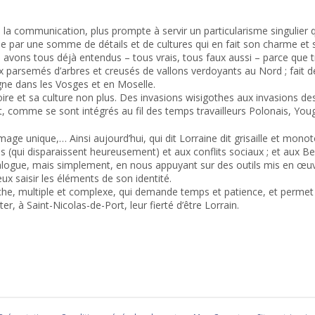
 la communication, plus prompte à servir un particularisme singulier q
e par une somme de détails et de cultures qui en fait son charme et s
avons tous déjà entendus – tous vrais, tous faux aussi – parce que tr
x parsemés d’arbres et creusés de vallons verdoyants au Nord ; fait de 
 dans les Vosges et en Moselle.
oire et sa culture non plus. Des invasions wisigothes aux invasions de
t, comme se sont intégrés au fil des temps travailleurs Polonais, You
 unique,… Ainsi aujourd’hui, qui dit Lorraine dit grisaille et monoton
es (qui disparaissent heureusement) et aux conflits sociaux ; et aux B
logue, mais simplement, en nous appuyant sur des outils mis en œuvre 
ux saisir les éléments de son identité.
, riche, multiple et complexe, qui demande temps et patience, et permet 
r, à Saint-Nicolas-de-Port, leur fierté d’être Lorrain.