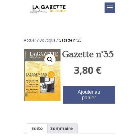
menu
Accueil
/
Boutique
/
Gazette n°35
Gazette n°35
3,80
€
Ajouter au
panier
Edito
Sommaire