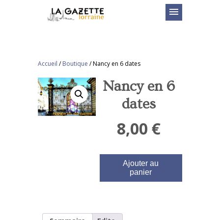
menu
Accueil
/
Boutique
/
Nancy en 6 dates
Nancy en 6
dates
8,00
€
Ajouter au
panier