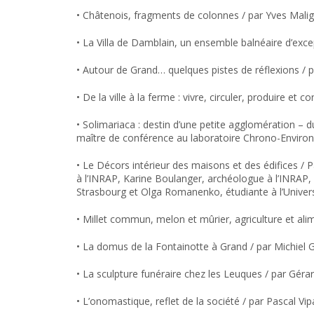
• Châtenois, fragments de colonnes / par Yves Mali
• La Villa de Damblain, un ensemble balnéaire d’exc
• Autour de Grand… quelques pistes de réflexions / 
• De la ville à la ferme : vivre, circuler, produire 
• Solimariaca : destin d’une petite agglomération – 
maître de conférence au laboratoire Chrono-Envi
• Le Décors intérieur des maisons et des édifices 
à l’INRAP, Karine Boulanger, archéologue à l’INRAP, N
Strasbourg et Olga Romanenko, étudiante à l’Universi
• Millet commun, melon et mûrier, agriculture et ali
• La domus de la Fontainotte à Grand / par Michiel
• La sculpture funéraire chez les Leuques / par Gér
• L’onomastique, reflet de la société / par Pascal 