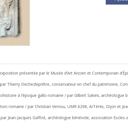
’exposition présentée par le Musée d’Art Ancien et Contemporain d’Épi
/ par Thierry Dechezleprêtre, conservateur en chef du patrimoine, 
otohistoire à l’époque gallo-romaine / par Gilbert Salvini, archéologue 
radition romaine / par Christian Vernou, UMR 6298, ArTéHis, Dijon et 
/ par Jean-Jacques Gaffiot, archéologue bénévole, association Escles-a