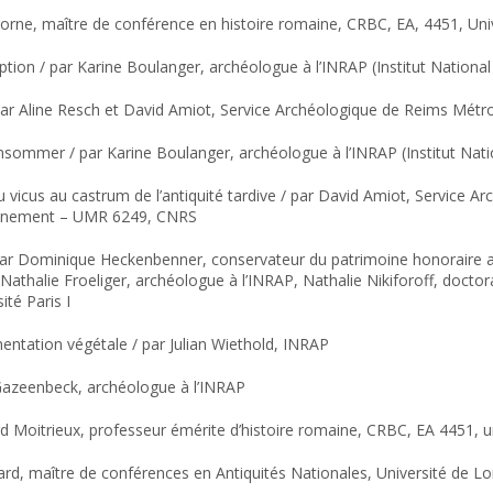
gorne, maître de conférence en histoire romaine, CRBC, EA, 4451, Un
eption / par Karine Boulanger, archéologue à l’INRAP (Institut Nation
par Aline Resch et David Amiot, Service Archéologique de Reims Métr
et consommer / par Karine Boulanger, archéologue à l’INRAP (Institut N
du vicus au castrum de l’antiquité tardive / par David Amiot, Service 
ronnement – UMR 6249, CNRS
/ Par Dominique Heckenbenner, conservateur du patrimoine honoraire 
athalie Froeliger, archéologue à l’INRAP, Nathalie Nikiforoff, doctora
té Paris I
mentation végétale / par Julian Wiethold, INRAP
 Gazeenbeck, archéologue à l’INRAP
ard Moitrieux, professeur émérite d’histoire romaine, CRBC, EA 4451, 
Vipard, maître de conférences en Antiquités Nationales, Université de