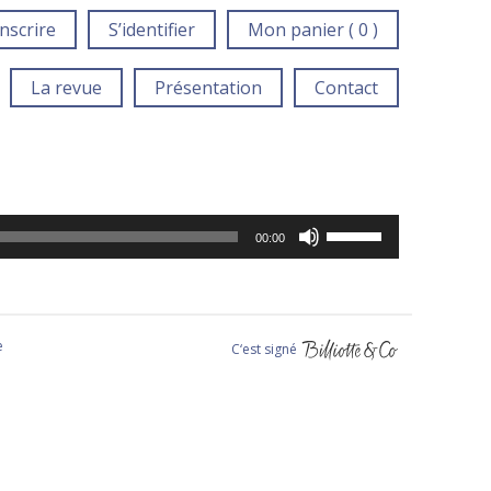
inscrire
S’identifier
Mon panier ( 0 )
La revue
Présentation
Contact
Utilisez
les
00:00
flèches
haut/bas
pour
augmenter
ou
diminuer
e
C‘est signé
le
volume.