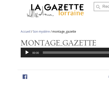
search
Accueil
/
Son mystère
/
montage_gazette
MONTAGE_GAZETTE
Lecteur
audio
00:00