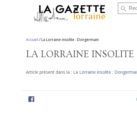
search
Accueil
/
La Lorraine insolite : Dongermain
LA LORRAINE INSOLIT
Article présent dans la :
La Lorraine insolite : Dongermai