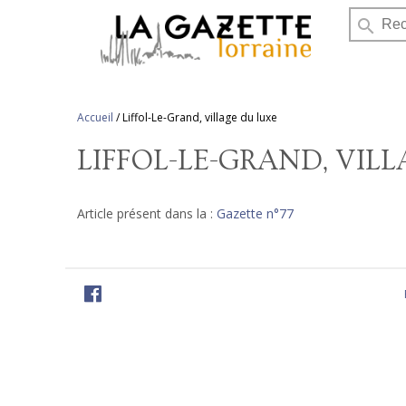
search
Accueil
/
Liffol-Le-Grand, village du luxe
LIFFOL-LE-GRAND, VIL
Article présent dans la :
Gazette n°77