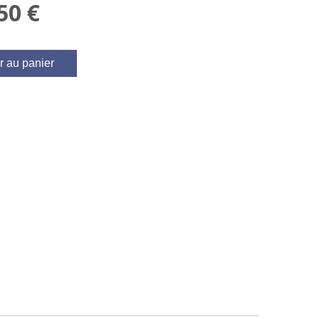
,50
€
r au panier