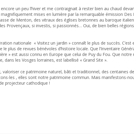
encore un peu l’hiver et me contraignait à rester bien au chaud devant 
ra magnifiquement mises en lumière par la remarquable émission Des R
errasse de Menton, des vitraux des églises bretonnes au baroque italien d
 des Provençaux, si investis, si passionnés… Oui, de bien belles régi
opération nationale « Visitez un jardin » connaît le plus de succès. C’
ie le plus de revues bénévoles d’histoire locale. Que l’Inventaire Généra
ère » est aussi connu en Europe que celui de Puy du Fou. Que notre ré
dans les Vosges lorraines, est labellisé « Grand Site ».
, valoriser ce patrimoine naturel, bâti et traditionnel, des centaines 
sitons-les , elles sont notre patrimoine commun. Mais manifestons-n
 de projecteur cathodique !