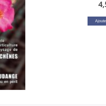
4
Ajoute