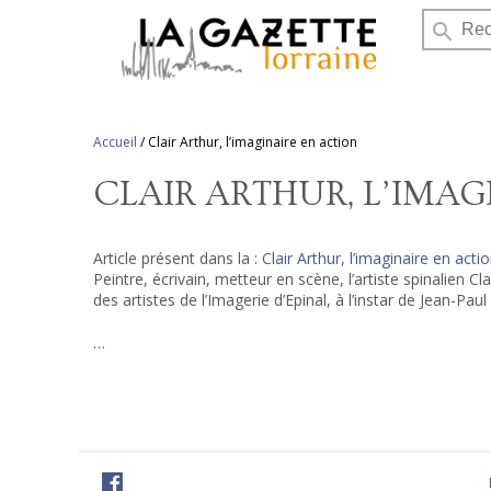
search
Accueil
/
Clair Arthur, l’imaginaire en action
CLAIR ARTHUR, L’IMAG
Article présent dans la :
Clair Arthur, l’imaginaire en acti
Peintre, écrivain, metteur en scène, l’artiste spinalien 
des artistes de l’Imagerie d’Epinal, à l’instar de Jean-Pau
…