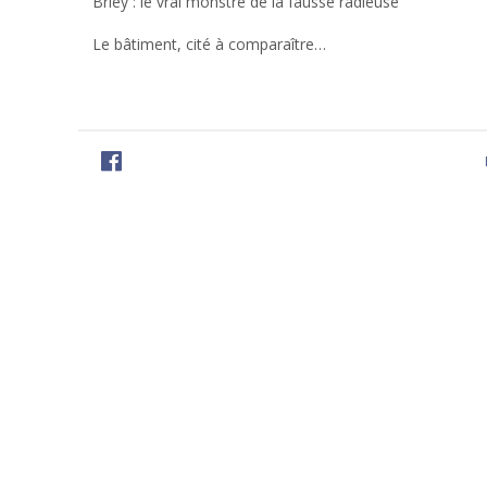
Briey : le vrai monstre de la fausse radieuse
Le bâtiment, cité à comparaître…