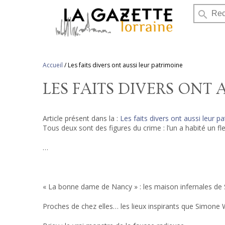
search
Accueil
/
Les faits divers ont aussi leur patrimoine
LES FAITS DIVERS ONT 
Article présent dans la :
Les faits divers ont aussi leur p
Tous deux sont des figures du crime : l’un a habité un fle
…
« La bonne dame de Nancy » : les maison infernales d
Proches de chez elles… les lieux inspirants que Simone