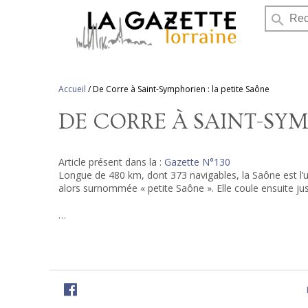
search
Accueil
/
De Corre à Saint-Symphorien : la petite Saône
DE CORRE À SAINT-SYM
Article présent dans la :
Gazette N°130
Longue de 480 km, dont 373 navigables, la Saône est l’un
alors surnommée « petite Saône ». Elle coule ensuite j
…