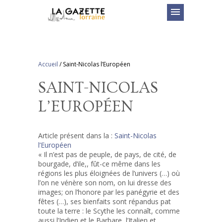
menu
Accueil
/
Saint-Nicolas l’Européen
SAINT-NICOLAS
L’EUROPÉEN
Article présent dans la :
Saint-Nicolas
l’Européen
« Il n’est pas de peuple, de pays, de cité, de
bourgade, d’ile,, fût-ce même dans les
régions les plus éloignées de l’univers (…) où
l’on ne vénère son nom, on lui dresse des
images; on l’honore par les panégyrie et des
fêtes (…), ses bienfaits sont répandus pat
toute la terre : le Scythe les connaît, comme
aussi l’Indien et le Barbare, l’Italien et