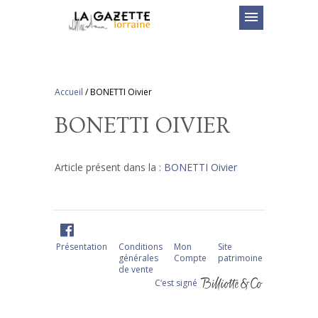
menu
Accueil
/
BONETTI Oivier
BONETTI OIVIER
Article présent dans la :
BONETTI Oivier
Présentation
Conditions
Mon
Site
générales
Compte
patrimoine
de vente
C‘est signé