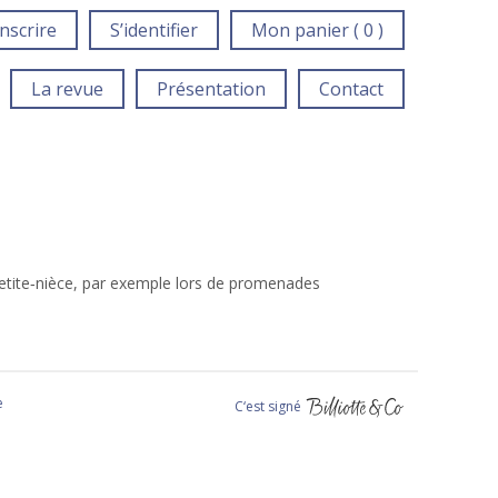
inscrire
S’identifier
Mon panier ( 0 )
La revue
Présentation
Contact
 petite‑nièce, par exemple lors de promenades
e
C‘est signé