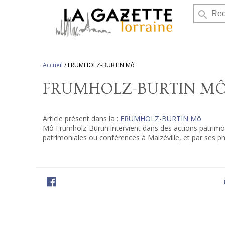
search
Accueil
/
FRUMHOLZ-BURTIN Mô
FRUMHOLZ-BURTIN M
Article présent dans la :
FRUMHOLZ-BURTIN Mô
Mô Frumholz-Burtin intervient dans des actions patrimoni
patrimoniales ou conférences à Malzéville, et par ses p