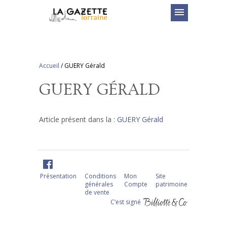
menu
Accueil
/
GUERY Gérald
GUERY GÉRALD
Article présent dans la :
GUERY Gérald
Présentation
Conditions
Mon
Site
générales
Compte
patrimoine
de vente
C‘est signé