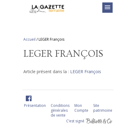
menu
Accueil
/
LEGER François
LEGER FRANÇOIS
Article présent dans la :
LEGER François
Présentation
Conditions
Mon
Site
générales
Compte
patrimoine
de vente
C‘est signé