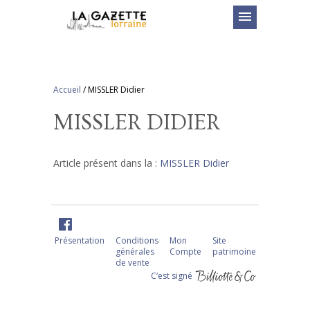
menu
Accueil
/
MISSLER Didier
MISSLER DIDIER
Article présent dans la :
MISSLER Didier
Présentation
Conditions
Mon
Site
générales
Compte
patrimoine
de vente
C‘est signé