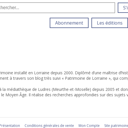
S’
Abonnement
Les éditions
trimoine installé en Lorraine depuis 2000. Diplômé d’une maîtrise d’hi
mment à travers son blog très suivi « Patrimoine de Lorraine », qui co
 à la médiathèque de Ludres (Meurthe-et-Moselle) depuis 2005 et don
et le Moyen Âge
.
Il réalise des recherches approfondies sur des sujets v
Présentation
Conditions générales de vente
Mon Compte
Site patrimoin