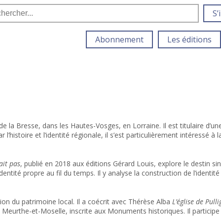
S’
Abonnement
Les éditions
 de la Bresse, dans les Hautes-Vosges, en Lorraine
.
Il est titulaire d’
l’histoire et l’identité régionale, il s’est particulièrement intéressé à
ait pas
, publié en 2018 aux éditions Gérard Louis, explore le destin si
dentité propre au fil du temps
.
Il y analyse la construction de l’identit
ion du patrimoine local. Il a coécrit avec Thérèse Alba
L’église de Pull
y, en Meurthe-et-Moselle, inscrite aux Monuments historiques
.
Il particip