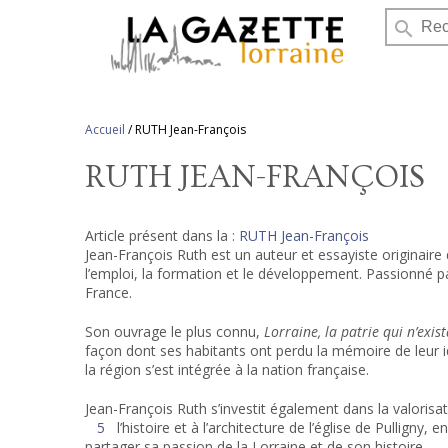
search
Accueil
/
RUTH Jean-François
RUTH JEAN-FRANÇOIS
Article présent dans la :
RUTH Jean-François
Jean-François Ruth est un auteur et essayiste originaire
l’emploi, la formation et le développement
.
Passionné par 
France.
Son ouvrage le plus connu,
Lorraine, la patrie qui n’exist
façon dont ses habitants ont perdu la mémoire de leur i
la région s’est intégrée à la nation française.
Jean-François Ruth s’investit également dans la valorisat
5
l’histoire et à l’architecture de l’église de Pullign
partager sa passion de la Lorraine et de son histoire.