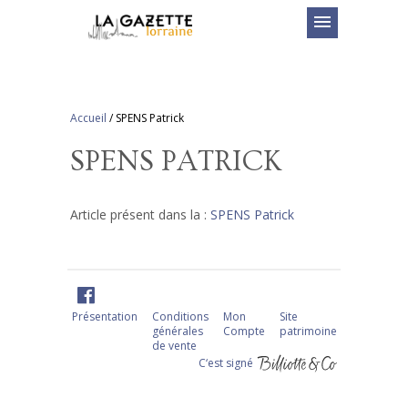
menu
Accueil
/
SPENS Patrick
SPENS PATRICK
Article présent dans la :
SPENS Patrick
Présentation
Conditions
Mon
Site
générales
Compte
patrimoine
de vente
C‘est signé