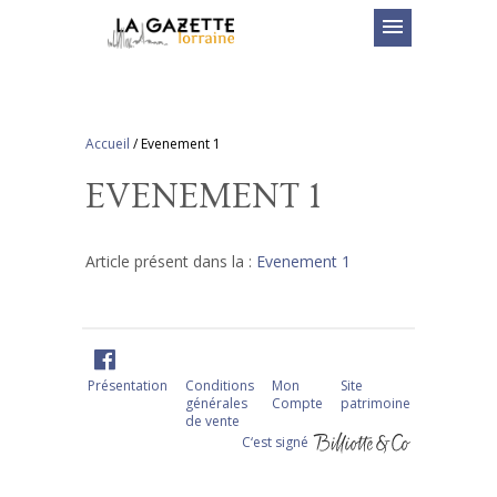
menu
Accueil
/
Evenement 1
EVENEMENT 1
Article présent dans la :
Evenement 1
Présentation
Conditions
Mon
Site
générales
Compte
patrimoine
de vente
C‘est signé