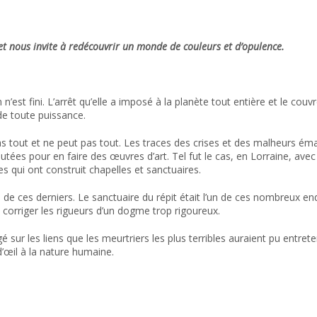
 et nous invite à redécouvrir un monde de couleurs et d
’
opulence.
n’est fini. L’arrêt qu’elle a imposé à la planète tout entière et le co
de toute puissance.
 tout et ne peut pas tout. Les traces des crises et des malheurs émai
mutées pour en faire des œuvres d’art. Tel fut le cas, en Lorraine, avec
 qui ont construit chapelles et sanctuaires.
 de ces derniers. Le sanctuaire du répit était l’un de ces nombreux end
corriger les rigueurs d’un dogme trop rigoureux.
é sur les liens que les meurtriers les plus terribles auraient pu entrete
 d’œil à la nature humaine.