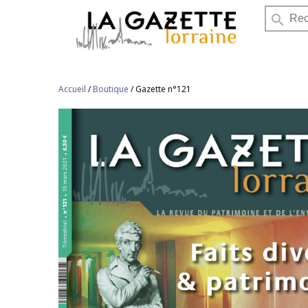
search
Accueil
/
Boutique
/
Gazette n°121