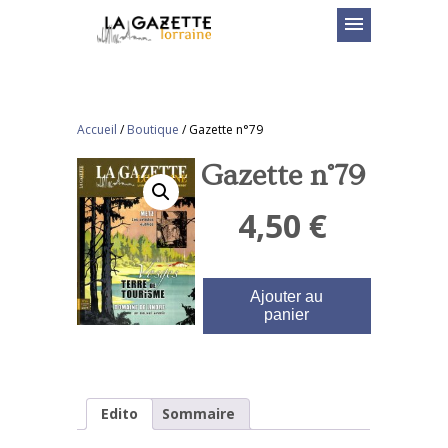
menu
Accueil
/
Boutique
/
Gazette n°79
Gazette n°79
4,50
€
Ajouter au
panier
Edito
Sommaire