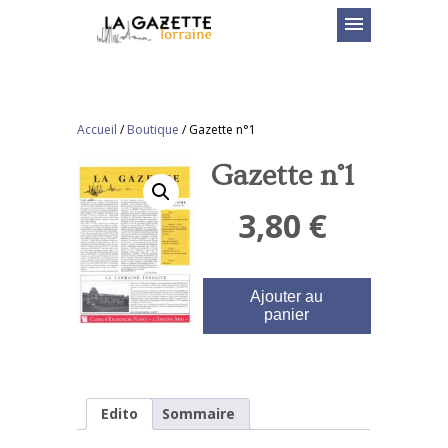
menu
Accueil
/
Boutique
/
Gazette n°1
Gazette n°1
3,80
€
Ajouter au
panier
Edito
Sommaire